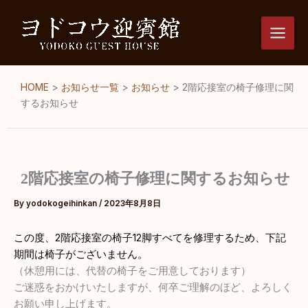
内
容
を
ス
キ
HOME
>
お知らせ一覧
>
お知らせ
>
2階応接室の椅子修理に関
ッ
するお知らせ
プ
2階応接室の椅子修理に関するお知らせ
By
yodokogeihinkan
/
2023年8月8日
この度、2階応接室の椅子12脚すべてを修理するため、下記
期間は椅子がございません。
（休憩用には、代替の椅子をご用意しております）
ご迷惑をおかけいたしますが、何卒ご理解のほど、よろしく
お願い申し上げます。