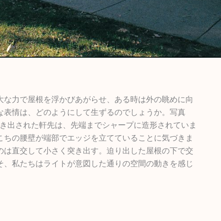
大な力で屋根を浮かびあがらせ、ある時は外の眺めに向
な表情は、どのようにして生ずるのでしょうか。写真
き出された軒先は、先端までシャープに造形されていま
こちの腰壁が端部でエッジを立てていることに気づきま
のは直交して小さく突き出す。迫り出した屋根の下で交
そ、私たちはライトが意図した通りの空間の動きを感じ