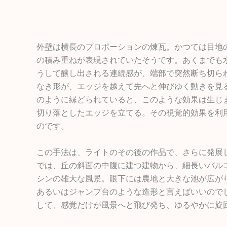
外壁は横長のプロポーションの煉瓦。かつては目地
の積み重ねが表現されていたそうです。あくまでも
うして醸し出される連続感が、端部で突然断ち切ら
なき形が、エッジを越えて先へと伸びゆく動きを見
のように縁どられていると、このような効果は生じ
切り落としたエッジを立てる。その視覚的効果を利
のです。
この手法は、ライトのその後の作品で、さらに発展
では、丘の斜面の中腹に建つ建物から、細長いバル
シンの雄大な風景。眼下には農地と大きな池が広が
あるいはジャンプ台のような造形と言えばいいので
して、感覚だけが風景へと飛び発ち、ゆるやかに旋