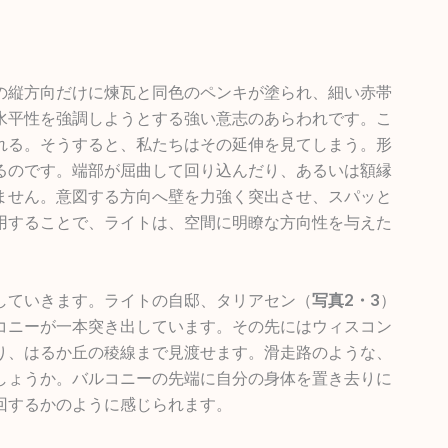
の縦方向だけに煉瓦と同色のペンキが塗られ、細い赤帯
水平性を強調しようとする強い意志のあらわれです。こ
れる。そうすると、私たちはその延伸を見てしまう。形
るのです。端部が屈曲して回り込んだり、あるいは額縁
ません。意図する方向へ壁を力強く突出させ、スパッと
用することで、ライトは、空間に明瞭な方向性を与えた
していきます。ライトの自邸、タリアセン（
写真2・3
）
コニーが一本突き出しています。その先にはウィスコン
り、はるか丘の稜線まで見渡せます。滑走路のような、
しょうか。バルコニーの先端に自分の身体を置き去りに
回するかのように感じられます。