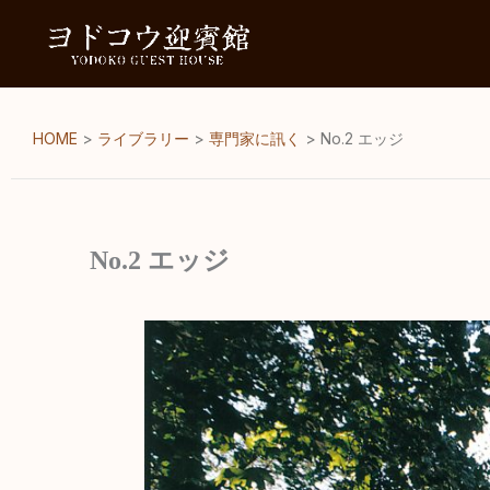
内
容
を
ス
キ
HOME
>
ライブラリー
>
専門家に訊く
>
No.2 エッジ
ッ
プ
No.2 エッジ