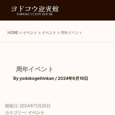
内
容
を
ス
キ
HOME
>
イベント
>
イベント
>
周年イベント
ッ
プ
周年イベント
By
yodokogeihinkan
/
2024年9月19日
開催日: 2024年11月20日
カテゴリー:
イベント