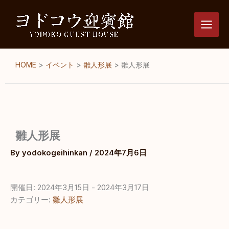
内
容
を
ス
キ
HOME
>
イベント
>
雛人形展
>
雛人形展
ッ
プ
雛人形展
By
yodokogeihinkan
/
2024年7月6日
開催日: 2024年3月15日 - 2024年3月17日
カテゴリー:
雛人形展